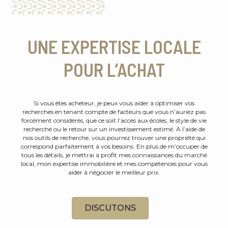
UNE EXPERTISE LOCALE
POUR L’ACHAT
Si vous êtes acheteur, je peux vous aider à optimiser vos
recherches en tenant compte de facteurs que vous n’auriez pas
forcément considérés, que ce soit l’accès aux écoles, le style de vie
recherché ou le retour sur un investissement estimé. À l’aide de
nos outils de recherche, vous pourrez trouver une propriété qui
correspond parfaitement à vos besoins. En plus de m’occuper de
tous les détails, je mettrai à profit mes connaissances du marché
local, mon expertise immobilière et mes compétences pour vous
aider à négocier le meilleur prix.
DISCUTONS