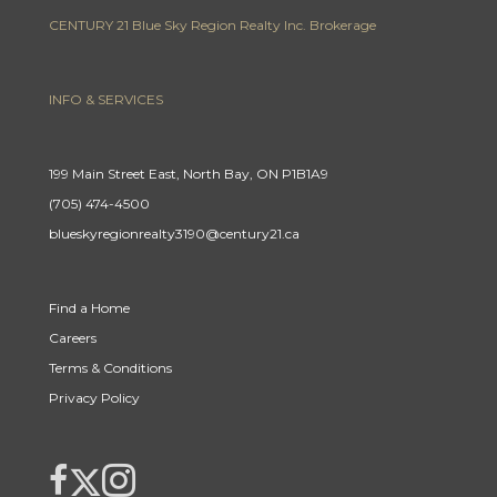
CENTURY 21 Blue Sky Region Realty Inc. Brokerage
INFO & SERVICES
199 Main Street East, North Bay, ON P1B1A9
(705) 474-4500
blueskyregionrealty3190@century21.ca
Find a Home
Careers
Terms & Conditions
Privacy Policy
Link to Century 21 Canada's Twitter page
link to The Weiskopf's Team facebook page
Link to The Weiskopf's Team Instagram page