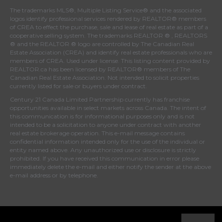
The trademarks MLS®, Multiple Listing Service® and the associated
logos identify professional services rendered by REALTOR® members
of
CREA
to effect the purchase, sale and lease of real estate as part of a
cooperative selling system. The trademarks REALTOR ® , REALTORS
® and the REALTOR ® logo are controlled by
The Canadian Real
Estate Association (CREA)
and identify real estate professionals who are
members of
CREA
. Used under license. This listing content provided by
REALTOR.ca
has been licensed by REALTOR® members of
The
Canadian Real Estate Association
. Not intended to solicit properties
currently listed for sale or buyers under contract.
Century 21 Canada Limited Partnership currently has franchise
opportunities available in select markets across Canada. The intent of
this communication is for informational purposes only and is not
intended to be a solicitation to anyone under contract with another
real estate brokerage operation. This e-mail message contains
confidential information intended only for the use of the individual or
entity named above. Any unauthorized use or disclosure is strictly
prohibited. If you have received this communication in error please
immediately delete the e-mail and either notify the sender at the above
e-mail address or by telephone.
© 2022 MoxiWorks